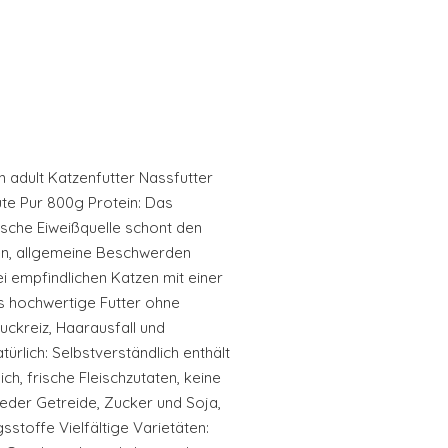
 adult Katzenfutter Nassfutter
te Pur 800g Protein: Das
rische Eiweißquelle schont den
en, allgemeine Beschwerden
i empfindlichen Katzen mit einer
as hochwertige Futter ohne
Juckreiz, Haarausfall und
rlich: Selbstverständlich enthält
ch, frische Fleischzutaten, keine
der Getreide, Zucker und Soja,
stoffe Vielfältige Varietäten: