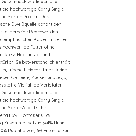
en Geschmacksvorlieben und
t die hochwertige Carny Single
liche Sorten Protein: Das
rische Eiweißquelle schont den
en, allgemeine Beschwerden
i empfindlichen Katzen mit einer
as hochwertige Futter ohne
Juckreiz, Haarausfall und
rlich: Selbstverständlich enthält
ch, frische Fleischzutaten, keine
der Getreide, Zucker und Soja,
stoffe Vielfältige Varietäten:
en Geschmacksvorlieben und
t die hochwertige Carny Single
liche SortenAnalytische
gehalt 6%, Rohfaser 0,5%,
g/kg.Zusammensetzung44% Huhn
, 20% Putenherzen, 6% Entenherzen,