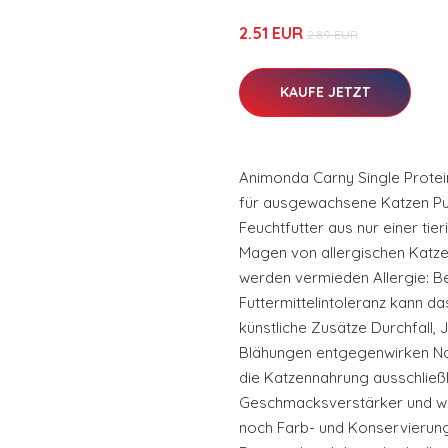
2.51 EUR
2.89 EUR
KAUFE JETZT
Animonda Carny Single Protein
für ausgewachsene Katzen Pu
Feuchtfutter aus nur einer tie
Magen von allergischen Katz
werden vermieden Allergie: Be
Futtermittelintoleranz kann d
künstliche Zusätze Durchfall, 
Blähungen entgegenwirken Natü
die Katzennahrung ausschließli
Geschmacksverstärker und we
noch Farb- und Konservierungs