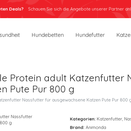
uten Deals?
Schauen Sie sich die Angebote unserer Partner an!
sundheit
Hundebetten
Hundefutter
Katze
 Protein adult Katzenfutter N
n Pute Pur 800 g
atzenfutter Nassfutter für ausgewachsene Katzen Pute Pur 800 
Kategorien:
Katzenfutter
,
Nas
Brand:
Animonda