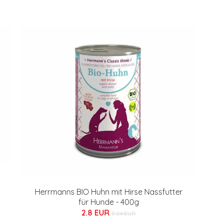
Herrmanns BIO Huhn mit Hirse Nassfutter
für Hunde - 400g
2.8 EUR
3.04 EUR