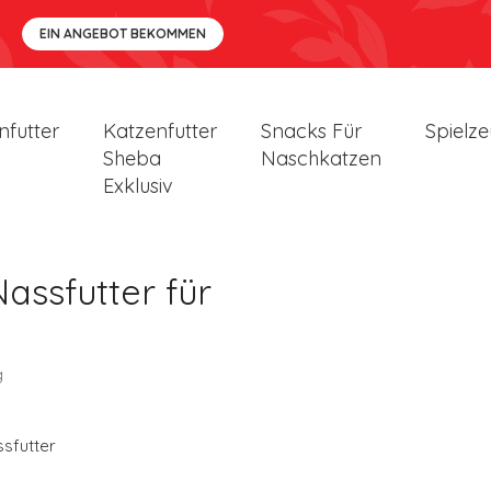
EIN ANGEBOT BEKOMMEN
nfutter
Katzenfutter
Snacks Für
Spielz
Sheba
Naschkatzen
Exklusiv
assfutter für
g
sfutter