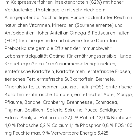
im KaltpressverfahrenI Insektenprotein (82%) mit hoher
Verdaulichkeit Proteinquelle mit sehr niedrigem
Allergiepotenzial Nachhaltiges Hundetrockenfutter Reich an
natürlichen Vitaminen, Mineralien (Spurenelemente) und
Antioxidantien Hoher Anteil an Omega-3-Fettsäuren Inulien
(FOS) für eine gesunde und abwehrstarke Darmflora
Prebiotika steigern die Effizienz der Immunabwehr
Lebensmittelqualität Optimal für ernährungssensible Hunde
Krokettegröße ca. 1cmZusammensetzung: Insekten,
erntefrische Kartoffeln, Kartoffelmehl, erntefrische Erbsen,
tierisches Fett, erntefrische Süßkartoffeln, Bierhefe,
Mineralstoffe, Leinsamen, Lachsöl, Inulin (FOS), erntefrische
Karotten, erntefrische Tomaten, erntefrischer Apfel, Mango,
Pflaume, Banane, Cranberry, Brennnessel, Echinacea,
Thymian, Basilikum, Sellerie, Spirulina, Yucca-Schidigera-
Extrakt.Analyse: Rohprotein 22,0 % Rohfett 12,0 % Rohfaser
4,0 % Rohasche 6,2 % Calcium 1,1 % Phosphor 0,8 % FOS 100
mg Feuchte max. 9 % Verwertbare Energie 3.425