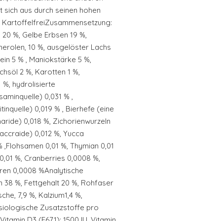
t sich aus durch seinen hohen
nd KartoffelfreiZusammensetzung:
 20 %, Gelbe Erbsen 19 %,
herolen, 10 %, ausgelöster Lachs
ein 5 % , Maniokstärke 5 %,
chsöl 2 %, Karotten 1 %,
 %, hydrolisierte
saminquelle) 0,031 % ,
inquelle) 0,019 % , Bierhefe (eine
aride) 0,018 %, Zichorienwurzeln
saccraide) 0,012 %, Yucca
 % ,Flohsamen 0,01 %, Thymian 0,01
0,01 %, Cranberries 0,0008 %,
ren 0,0008 %Analytische
38 %, Fettgehalt 20 %, Rohfaser
che, 7,9 %, Kalzium1,4 %,
iologische Zusatzstoffe pro
Vitamin D3 (E671): 1500 IU, Vitamin