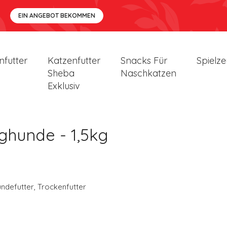
EIN ANGEBOT BEKOMMEN
nfutter
Katzenfutter
Snacks Für
Spielz
Sheba
Naschkatzen
Exklusiv
ghunde - 1,5kg
ndefutter
,
Trockenfutter