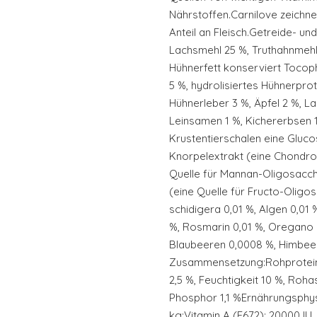
Nährstoffen.Carnilove zeichne
Anteil an Fleisch.Getreide- u
Lachsmehl 25 %, Truthahnmehl
Hühnerfett konserviert Tocop
5 %, hydrolisiertes Hühnerprot
Hühnerleber 3 %, Äpfel 2 %, La
Leinsamen 1 %, Kichererbsen 1
Krustentierschalen eine Gluco
Knorpelextrakt (eine Chondroit
Quelle für Mannan-Oligosacch
(eine Quelle für Fructo-Oligo
schidigera 0,01 %, Algen 0,01
%, Rosmarin 0,01 %, Oregano 
Blaubeeren 0,0008 %, Himbee
Zusammensetzung:Rohprotein 
2,5 %, Feuchtigkeit 10 %, Rohas
Phosphor 1,1 %Ernährungsphys
kg:Vitamin A (E672): 20000 IU, 