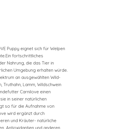
E Puppy eignet sich für Welpen
e.Ein fortschrittliches
er Nahrung, die das Tier in
türlichen Umgebung erhalten würde.
Spektrum an ausgewählten Wild-
an, Truthahn, Lamm, Wildschwein
ndefutter Carnilove einen
sie in seiner natürlichen
 so für die Aufnahme von
ove wird ergänzt durch
ren und Kräuter- natürliche
en, Antioxidantien und anderen