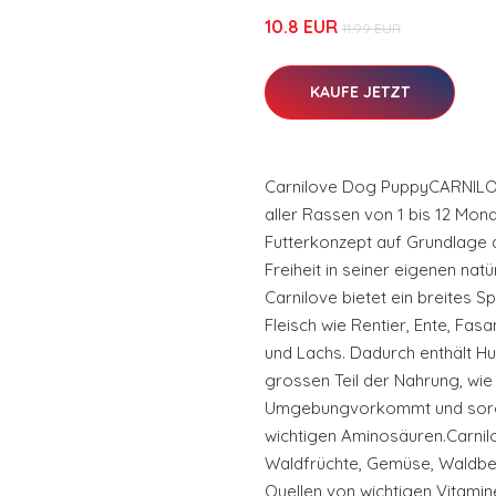
10.8 EUR
11.99 EUR
KAUFE JETZT
Carnilove Dog PuppyCARNILOV
aller Rassen von 1 bis 12 Monat
Futterkonzept auf Grundlage d
Freiheit in seiner eigenen na
Carnilove bietet ein breites 
Fleisch wie Rentier, Ente, Fas
und Lachs. Dadurch enthält Hu
grossen Teil der Nahrung, wie 
Umgebungvorkommt und sorgt
wichtigen Aminosäuren.Carnil
Waldfrüchte, Gemüse, Waldbee
Quellen von wichtigen Vitamin