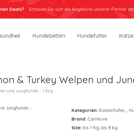
uten Deals?
Schauen Sie sich die Angebote unserer Partner an!
sundheit
Hundebetten
Hundefutter
Katze
mon & Turkey Welpen und Jun
pen und Junghunde - 1,5kg
Kategorien:
Katzenfutter
,
,
Hu
Brand:
Carnilove
Size:
bis 1 Kg, bis 8 kg