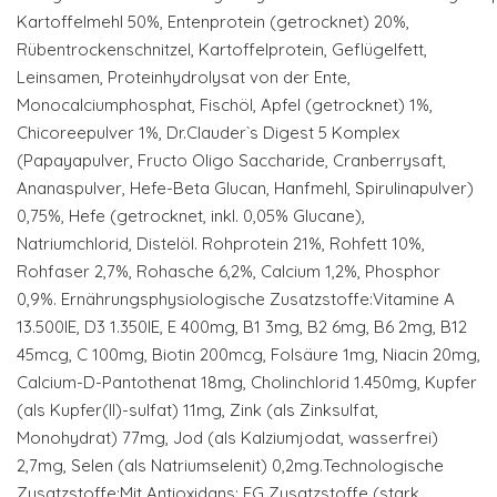
Kartoffelmehl 50%, Entenprotein (getrocknet) 20%,
Rübentrockenschnitzel, Kartoffelprotein, Geflügelfett,
Leinsamen, Proteinhydrolysat von der Ente,
Monocalciumphosphat, Fischöl, Apfel (getrocknet) 1%,
Chicoreepulver 1%, Dr.Clauder`s Digest 5 Komplex
(Papayapulver, Fructo Oligo Saccharide, Cranberrysaft,
Ananaspulver, Hefe-Beta Glucan, Hanfmehl, Spirulinapulver)
0,75%, Hefe (getrocknet, inkl. 0,05% Glucane),
Natriumchlorid, Distelöl. Rohprotein 21%, Rohfett 10%,
Rohfaser 2,7%, Rohasche 6,2%, Calcium 1,2%, Phosphor
0,9%. Ernährungsphysiologische Zusatzstoffe:Vitamine A
13.500IE, D3 1.350IE, E 400mg, B1 3mg, B2 6mg, B6 2mg, B12
45mcg, C 100mg, Biotin 200mcg, Folsäure 1mg, Niacin 20mg,
Calcium-D-Pantothenat 18mg, Cholinchlorid 1.450mg, Kupfer
(als Kupfer(II)-sulfat) 11mg, Zink (als Zinksulfat,
Monohydrat) 77mg, Jod (als Kalziumjodat, wasserfrei)
2,7mg, Selen (als Natriumselenit) 0,2mg.Technologische
Zusatzstoffe:Mit Antioxidans: EG Zusatzstoffe (stark