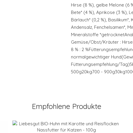
Hirse (8 %), gelbe Melone (6 %
Bete* (4 %), Aprikose (3 %), Le
Bärlauch* (0,2 %), Basilikum*,
Andensalz, Fenchelsamen*, Min
Mineralstoffe *getrocknetAnaly
Gemüse/Obst/Kräuter : Hirse :
8 % : 2 %Fütterungsempfehlun
normalgewichtiger Hund(Gewi
Fütterungsempfehlung/Tag)5
500g20kg700 - 900g30kg1000
Empfohlene Produkte