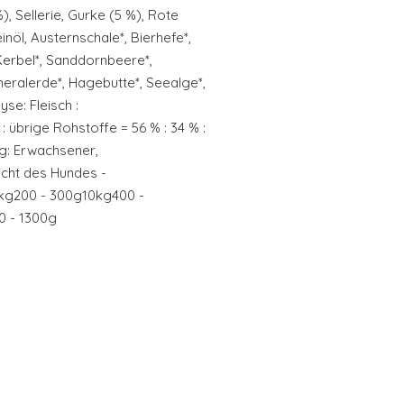
), Sellerie, Gurke (5 %), Rote
inöl, Austernschale*, Bierhefe*,
 Kerbel*, Sanddornbeere*,
eralerde*, Hagebutte*, Seealge*,
se: Fleisch :
 übrige Rohstoffe = 56 % : 34 % :
g: Erwachsener,
cht des Hundes -
kg200 - 300g10kg400 -
 - 1300g