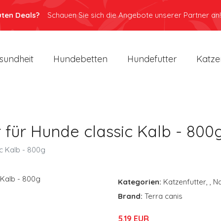
uten Deals?
Schauen Sie sich die Angebote unserer Partner an!
sundheit
Hundebetten
Hundefutter
Katze
r für Hunde classic Kalb - 800
ic Kalb - 800g
Kategorien:
Katzenfutter
,
,
Na
Brand:
Terra canis
5.19 EUR