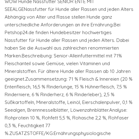
WOW Hunde Nassfutter SENIOR ENTE MIT
SEEALGENassfutter für Hunde aller Rassen und jeden Alters
Abhängig von Alter und Rasse stellen Hunde ganz
unterschiedliche Anforderungen an ihre Ernährung.Bei
Petshop24.de finden Hundebesitzer hochwertiges
Nassfutter für Hunde aller Rassen und jeden Alters. Dabei
haben Sie die Auswahl aus zahlreichen renommierten
Marken.Beschreibung: Senior-Alleinfuttermittel mit 71%
Fleischanteil sowie Gemüse, vielen Vitaminen und
Mineralstoffen. Für ältere Hunde aller Rassen ab 10 Jahren
geeignet.Zusammensetzung: 71 % Fleisch & Innereien (20 %
Entenfleisch, 16,5 % Rinderlunge, 15 % Hühnerfleisch, 7,5 %
Rinderniere, 6 % Rinderherz, 6 % Rinderleber), 2,5 %
Süßkartoffeln, Mineralstoffe, Leinöl, Eierschalenpulver, 0,1 %
Seealgen, Brennnesselblätter, Löwenzahnblätter.Analyse:
Rohprotein 10 %, Rohfett 5,5 %, Rohasche 2,2 %, Rohfaser
0,3 %, Feuchtigkeit 77
%.ZUSATZSTOFFE/KG:Ernährungsphysiologische